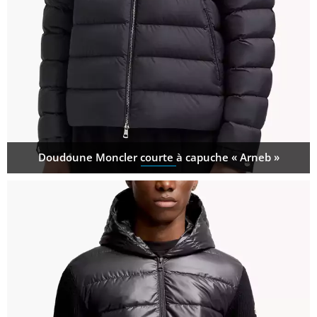
Doudoune Moncler courte à capuche « Arneb »