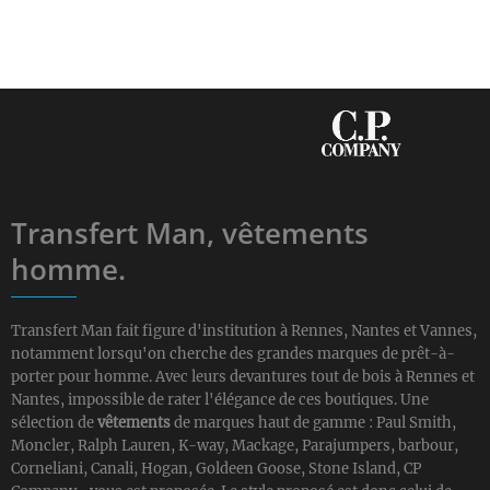
Transfert Man, vêtements
homme.
Transfert Man fait figure d'institution à Rennes, Nantes et Vannes,
notamment lorsqu'on cherche des grandes marques de prêt-à-
porter pour homme. Avec leurs devantures tout de bois à Rennes et
Nantes, impossible de rater l'élégance de ces boutiques. Une
sélection de
vêtements
de marques haut de gamme : Paul Smith,
Moncler, Ralph Lauren, K-way, Mackage, Parajumpers, barbour,
Corneliani, Canali, Hogan, Goldeen Goose, Stone Island, CP