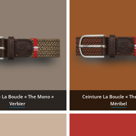
 La Boucle « The Mono »
Ceinture La Boucle « T
Verbier
Méribel