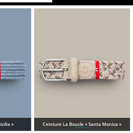
cilia »
Ceinture La Boucle « Santa Monica »