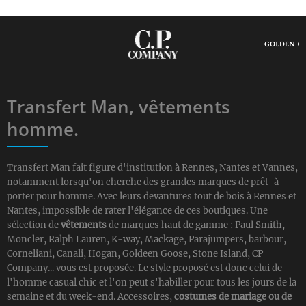
Transfert Man, vêtements
homme.
Transfert Man fait figure d'institution à Rennes, Nantes et Vannes,
notamment lorsqu'on cherche des grandes marques de prêt-à-
porter pour homme. Avec leurs devantures tout de bois à Rennes et
Nantes, impossible de rater l'élégance de ces boutiques. Une
sélection de
vêtements
de marques haut de gamme : Paul Smith,
Moncler, Ralph Lauren, K-way, Mackage, Parajumpers, barbour,
Corneliani, Canali, Hogan, Goldeen Goose, Stone Island, CP
Company... vous est proposée. Le style proposé est donc celui de
l'homme casual chic et l'on peut s'habiller pour tous les jours de la
semaine et du week-end. Accessoires,
costumes de mariage ou de