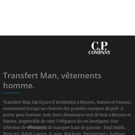
Transfert Man, vêtements
homme.
Transfert Man fait figure d'institution à Rennes, Nantes et Vannes,
notamment lorsqu'on cherche des grandes marques de prêt-à-
porter pour homme. Avec leurs devantures tout de bois à Rennes et
Nantes, impossible de rater l'élégance de ces boutiques. Une
sélection de
vêtements
de marques haut de gamme : Paul Smith,
Moncler, Ralph Lauren, K-way, Mackage, Parajumpers, barbour,