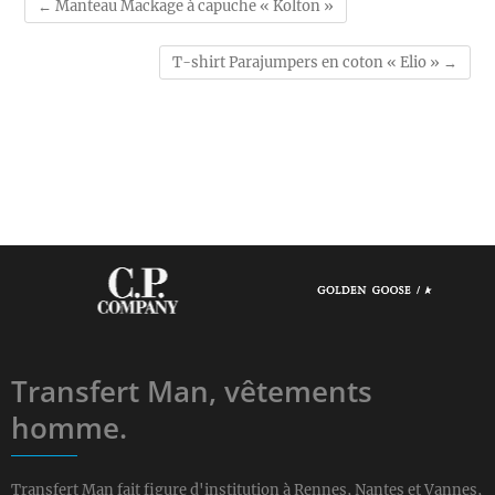
←
Manteau Mackage à capuche « Kolton »
T-shirt Parajumpers en coton « Elio »
→
Transfert Man, vêtements
homme.
Transfert Man fait figure d'institution à Rennes, Nantes et Vannes,