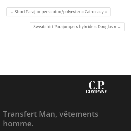
←
Short Parajumpers coton/polyester « Cairo easy »
Sweatshirt Parajumpers hybride « Douglas »
→
Transfert Man, vêtements
homme.