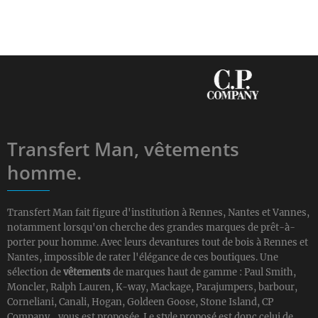
Transfert Man, vêtements
homme.
Transfert Man fait figure d'institution à Rennes, Nantes et Vannes,
notamment lorsqu'on cherche des grandes marques de prêt-à-
porter pour homme. Avec leurs devantures tout de bois à Rennes et
Nantes, impossible de rater l'élégance de ces boutiques. Une
sélection de
vêtements
de marques haut de gamme : Paul Smith,
Moncler, Ralph Lauren, K-way, Mackage, Parajumpers, barbour,
Corneliani, Canali, Hogan, Goldeen Goose, Stone Island, CP
Company... vous est proposée. Le style proposé est donc celui de