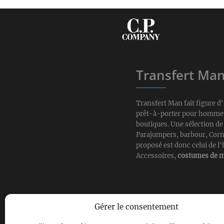
Transfert Ma
Transfert Man fait figure 
prêt-à-porter pour homme. A
boutiques. Une sélection d
Parajumpers, barbour, Corne
proposé est donc celui de l
Accessoires,
costumes de m
Gérer le consentement