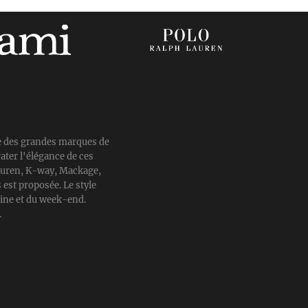
e des grandes marques de
ater l'élégance de ces
auren, K-way, Mackage,
est proposée. Le style
aine et du week-end.
.