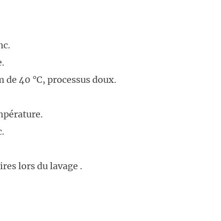
nc.
e.
 de 40 °C, processus doux.
mpérature.
c.
res lors du lavage .