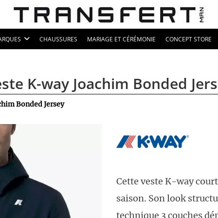
ARQUES
CHAUSSURES
MARIAGE ET CÉRÉMONIE
CONCEPT STORE
ste K-way Joachim Bonded Jer
chim Bonded Jersey
Cette veste K-way court
saison. Son look structu
technique 3 couches dép