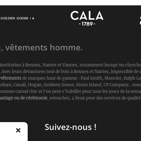
n, vêtements homme.
d'institution à Rennes, Nantes et Vannes, notamment lorsqu'on cherch
vec leurs devantures tout de bois à Rennes et Nantes, impossible de r
e
vêtements
de marques haut de gamme : Paul Smith, Moncler, Ralph L
liani, Canali, Hogan, Goldeen Goose, Stone Island, CP Company... vous 
'homme casual chic et l'on peut s'habiller pour tous les jours de la sem
ariage ou de cérémonie
, retouches, 4 lieux pour des services de qualité
Suivez-nous !