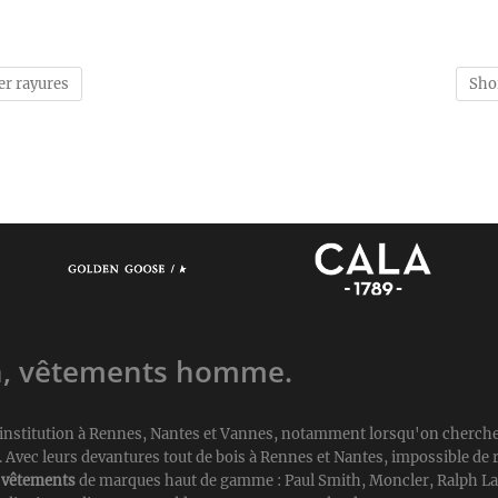
er rayures
Sho
n, vêtements homme.
d'institution à Rennes, Nantes et Vannes, notamment lorsqu'on cherch
vec leurs devantures tout de bois à Rennes et Nantes, impossible de r
e
vêtements
de marques haut de gamme : Paul Smith, Moncler, Ralph L