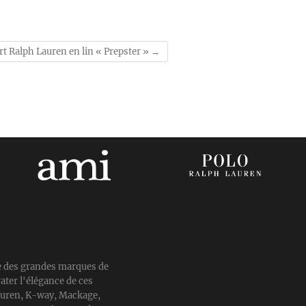
rt Ralph Lauren en lin « Prepster »
→
e des grandes marques de
ater l'élégance de ces
auren, K-way, Mackage,