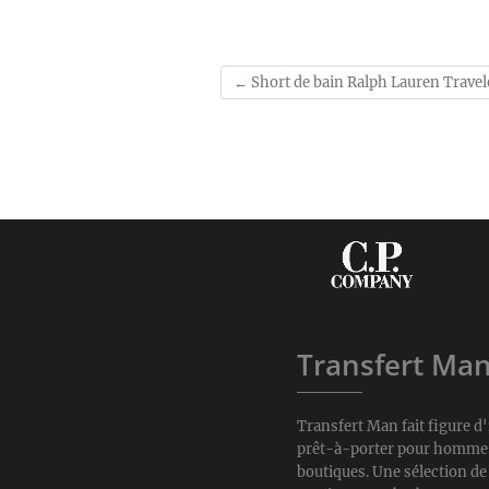
←
Short de bain Ralph Lauren Travel
Transfert Ma
Transfert Man fait figure 
prêt-à-porter pour homme. A
boutiques. Une sélection d