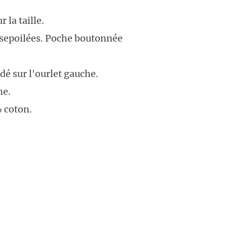
 la taille.
ssepoilées. Poche boutonnée
odé sur l'ourlet gauche.
me.
 coton.