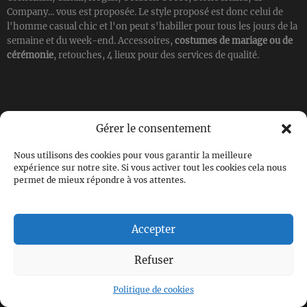
Company... vous est proposée. Le style proposé est donc celui de
l'homme casual chic et l'on peut s'habiller pour tous les jours de la
semaine et du week-end. Accessoires,
costumes de mariage ou de
cérémonie
, retouches, 4 lieux pour des services de qualité.
Suivez-nous !
Gérer le consentement
Nous utilisons des cookies pour vous garantir la meilleure
expérience sur notre site. Si vous activer tout les cookies cela nous
permet de mieux répondre à vos attentes.
© 2026 Transfert Man, vêtements pour hommes |
Accepter
Mentions légales
|
Politique de confidentialité & cookies
|
Création & design :
Refuser
Politique de cookies