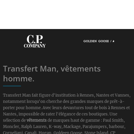
Transfert Man, vêtements
homme.
Transfert Man fait figure d'institution à Rennes, Nantes et Vannes,
notamment lorsqu'on cherche des grandes marques de prêt-à-
porter pour homme. Avec leurs devantures tout de bois à Rennes et
Nantes, impossible de rater l'élégance de ces boutiques. Une
sélection de
vêtements
de marques haut de gamme : Paul Smith,
Moncler, Ralph Lauren, K-way, Mackage, Parajumpers, barbour,
Corneliani, Canali, Hogan, Goldeen Goose, Stone Island, CP