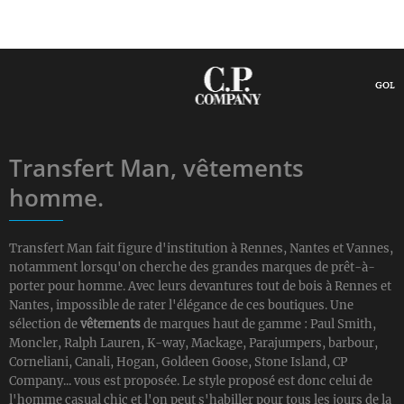
Transfert Man, vêtements
homme.
Transfert Man fait figure d'institution à Rennes, Nantes et Vannes,
notamment lorsqu'on cherche des grandes marques de prêt-à-
porter pour homme. Avec leurs devantures tout de bois à Rennes et
Nantes, impossible de rater l'élégance de ces boutiques. Une
sélection de
vêtements
de marques haut de gamme : Paul Smith,
Moncler, Ralph Lauren, K-way, Mackage, Parajumpers, barbour,
Corneliani, Canali, Hogan, Goldeen Goose, Stone Island, CP
Company... vous est proposée. Le style proposé est donc celui de
l'homme casual chic et l'on peut s'habiller pour tous les jours de la